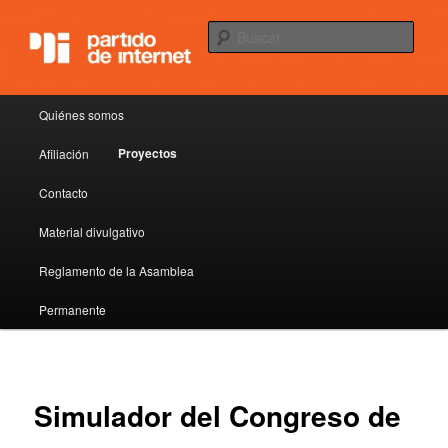
Democracia líquida
Busc
Partido de internet
Menú principal
Quiénes somos
Ir al contenido principal
Ir al contenido secundario
Proyectos
Afiliación
Contacto
Material divulgativo
Reglamento de la Asamblea
Permanente
Simulador del Congreso de