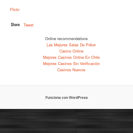
Flickr
Tweet
Online recommendations
Las Mejores Salas De Póker
Casino Online
Mejores Casinos Online En Chile
Mejores Casinos Sin Verificación
Casinos Nuevos
Funciona con WordPress