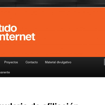
ernet
Proyectos
Contacto
Material divulgativo
manente