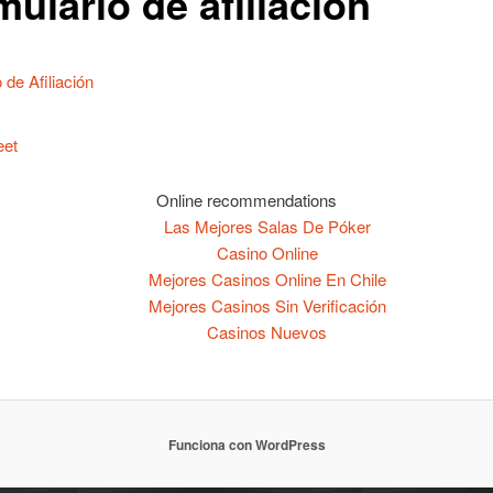
ulario de afiliación
 de Afiliación
eet
Online recommendations
Las Mejores Salas De Póker
Casino Online
Mejores Casinos Online En Chile
Mejores Casinos Sin Verificación
Casinos Nuevos
Funciona con WordPress