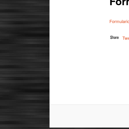
Form
Formulario
Tw