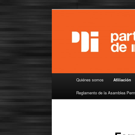
Democracia líquida
Partido de int
Menú principal
Quiénes somos
Afiliación
Ir al contenido principal
Ir al contenido secundario
Reglamento de la Asamblea Per