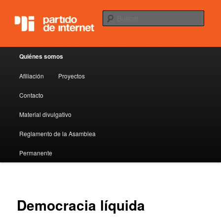
Democracia líquida
Busc
Partido de internet
Menú principal
Quiénes somos
Ir al contenido principal
Ir al contenido secundario
Afiliación
Proyectos
Contacto
Material divulgativo
Reglamento de la Asamblea
Permanente
Democracia líquida