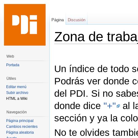
Página
Discusión
Zona de traba
Saltar a:
navegación
,
buscar
Web
Portada
Un índice de todo s
Podrás ver donde co
Útiles
Editar menú
del PDI. Si no sabe
Subir archivo
HTML a Wiki
donde dice
"+"
al l
Navegación
sección y ya la col
Página principal
Cambios recientes
No te olvides tamb
Página aleatoria