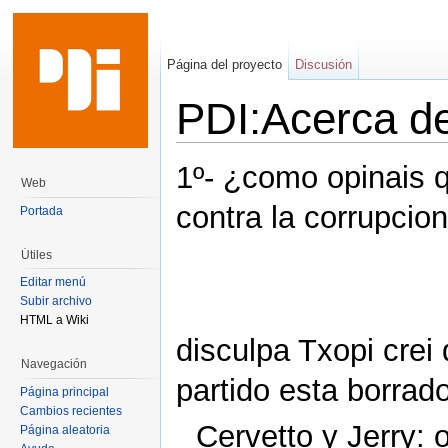
Página del proyecto
Discusión
PDI:Acerca d
Saltar a:
navegación
,
buscar
1º- ¿como opinais 
Web
contra la corrupci
Portada
Útiles
Editar menú
Subir archivo
HTML a Wiki
disculpa Txopi crei
Navegación
partido esta borrad
Página principal
Cambios recientes
Cervetto y Jerry: 
Página aleatoria