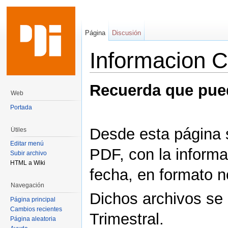
Página
Discusión
Informacion C
Saltar a:
navegación
,
buscar
Recuerda que pu
Web
Portada
Desde esta página 
Útiles
Editar menú
PDF, con la informa
Subir archivo
HTML a Wiki
fecha, en formato n
Navegación
Dichos archivos se 
Página principal
Cambios recientes
Trimestral.
Página aleatoria